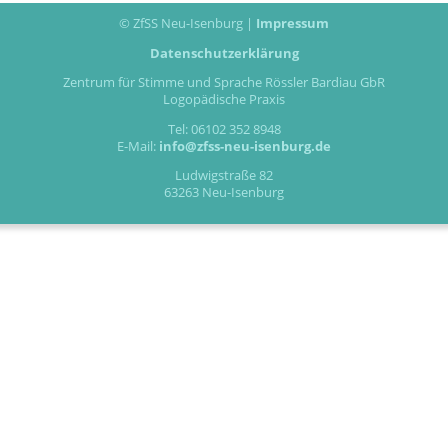
© ZfSS Neu-Isenburg |
Impressum
Datenschutzerklärung
Zentrum für Stimme und Sprache Rössler Bardiau GbR
Logopädische Praxis
Tel: 06102 352 8948
E-Mail:
info@zfss-neu-isenburg.de
Ludwigstraße 82
63263 Neu-Isenburg